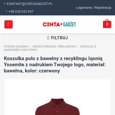
Skip
KONTAKT@CINTAGADZET.PL
Logowanie / Rejestracja
to
+48 226 022 967
content
0
FILTRUJ
STRONA GŁÓWNA
/
ODZIEŻ ROBOCZA I REKLAMOWA
/
KOSZULKI Z
NADRUKIEM LOGO FIRMY
Koszulka polo z bawełny z recyklingu Iqoniq
Yosemite z nadrukiem Twojego logo, materiał:
bawełna, kolor: czerwony