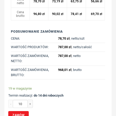
78,70
zł
73,19
zł
63,75
zł
56,66
zł
netto
Cena
96,80
zł
90,02
zł
78,41
zł
69,70
zł
brutto
PODSUMOWANIE ZAMÓWIENIA
CENA:
78,70
zł
, netto/szt
WARTOŚĆ PRODUKTÓW:
787,00
zł
, netto/całość
WARTOŚĆ ZAMÓWIENIA,
787,00
zł
, netto
NETTO:
WARTOŚĆ ZAMÓWIENIA,
968,01
zł
, brutto
BRUTTO:
19 w magazynie
Termin realizacji:
do 14 dni roboczych
ilość Koszulka polo z bawełny z recyklingu Iqoniq Yosemite z nadrukiem Twoje
ZAMÓW