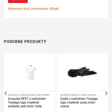
Minimalna ilość zamówienia:
10 szt
Wybierz pozycję nadruku
Określ technologię druku
Dodaj tekst lub logo
PODOBNE PRODUKTY
KOSZULKI Z NADRUKIEM LOGO FIRMY
ODZIEŻ ROBOCZA I REKLAMOWA
Koszulka RPET z nadrukiem
Szalik z nadrukiem Twojego
Twojego logo, materiał:
logo, materiał: polar, kolor:
poliester, rpet, kolor: biały
czarny