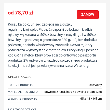
78,70
zł
ZAMÓW
Koszulka polo, unisex, zapięcie na 2 guziki,
regularny krój, splot Pique, 2 rozporki po bokach, krótkie
rękawy, wykonana w 50% z bawełny z recyklingu i w 50% z
bawełny organicznej o gramaturze 220 g/m2, bez dodatku
poliestru, posiada wbudowany znacznik AWARE™, który
potwierdza wykorzystanie materiałów z recyklingu, posiada
kod QR na metce, który prowadzi do cyfrowego paszportu
produktu, 2% wpływów z każdego sprzedanego produktu z
kolekcji Impact jest przekazywane na rzecz Water.org
SPECYFIKACJA
czerwony
KOLOR PRODUKTU
bawełna z recyklingu / bawełna organiczna
MATERIAŁ PRODUKTU
65 x 43 x 0,5 cm
WYMIARY PRODUKTU
SKU:
T9200.007.XXS