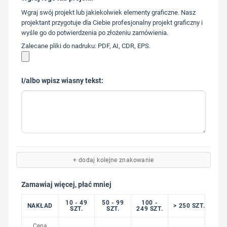
573 568
Wgraj swój projekt lub jakiekolwiek elementy graficzne. Nasz
217
projektant przygotuje dla Ciebie profesjonalny projekt graficzny i
wyśle go do potwierdzenia po złożeniu zamówienia.
Zalecane pliki do nadruku: PDF, AI, CDR, EPS.
I/albo wpisz wiasny tekst:
+ dodaj kolejne znakowanie
Zamawiaj więcej, płać mniej
10 - 49
50 - 99
100 -
NAKŁAD
> 250 SZT.
SZT.
SZT.
249 SZT.
Cena