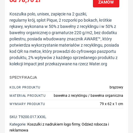
ZAMÓW
Koszulka polo, unisex, zapięcie na 2 guziki,
regularny krój, splot Pique, 2 rozporki po bokach, krótkie
rękawy, wykonana w 50% z bawełny z recyklingu i w 50% z
bawełny organicznej o gramaturze 220 g/m2, bez dodatku
poliestru, posiada wbudowany znacznik AWARE™, który
potwierdza wykorzystanie materiałów z recyklingu, posiada
kod QR na metce, który prowadzi do cyfrowego paszportu
produktu, 2% wpływów z każdego sprzedanego produktu z
kolekcji Impact jest przekazywane na rzecz Water.org
SPECYFIKACJA
brązowy
KOLOR PRODUKTU
bawełna z recyklingu / bawełna organiczna
MATERIAŁ PRODUKTU
79 x 62 x 1 cm
WYMIARY PRODUKTU
SKU:
T9200.017.XXXL
Kategorie:
Koszulki z nadrukiem logo firmy
,
Odzież robocza i
reklamowa