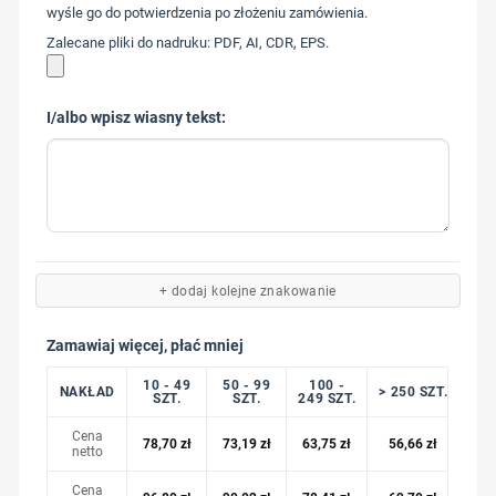
wyśle go do potwierdzenia po złożeniu zamówienia.
Zalecane pliki do nadruku: PDF, AI, CDR, EPS.
I/albo wpisz wiasny tekst:
+ dodaj kolejne znakowanie
Zamawiaj więcej, płać mniej
10 - 49
50 - 99
100 -
NAKŁAD
> 250 SZT.
SZT.
SZT.
249 SZT.
Cena
78,70
zł
73,19
zł
63,75
zł
56,66
zł
netto
Cena