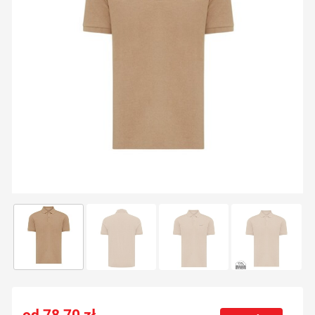
78,70
zł