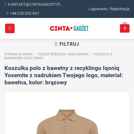
Skip
KONTAKT@CINTAGADZET.PL
Logowanie / Rejestracja
to
+48 226 022 967
content
0
FILTRUJ
STRONA GŁÓWNA
/
ODZIEŻ ROBOCZA I REKLAMOWA
/
KOSZULKI Z
NADRUKIEM LOGO FIRMY
Koszulka polo z bawełny z recyklingu Iqoniq
Yosemite z nadrukiem Twojego logo, materiał:
bawełna, kolor: brązowy