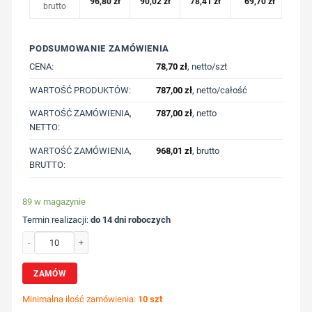
96,80
zł
90,02
zł
78,41
zł
69,70
zł
brutto
PODSUMOWANIE ZAMÓWIENIA
CENA:
78,70
zł
, netto/szt
WARTOŚĆ PRODUKTÓW:
787,00
zł
, netto/całość
WARTOŚĆ ZAMÓWIENIA,
787,00
zł
, netto
NETTO:
WARTOŚĆ ZAMÓWIENIA,
968,01
zł
, brutto
BRUTTO:
89 w magazynie
Termin realizacji:
do 14 dni roboczych
ilość Koszulka polo z bawełny z recyklingu Iqoniq Yosemite z nadrukiem Twoje
ZAMÓW
Minimalna ilość zamówienia:
10 szt