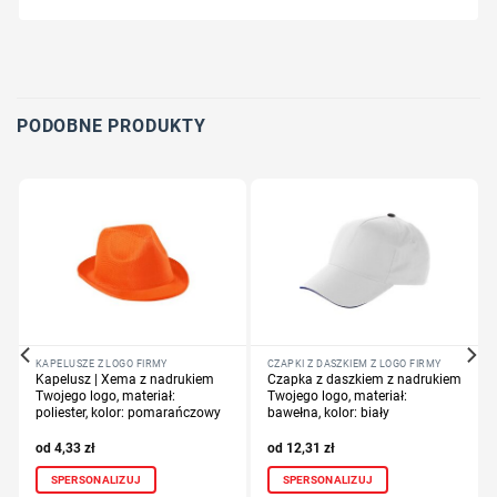
Wybierz pozycję nadruku
Określ technologię druku
Dodaj tekst lub logo
PODOBNE PRODUKTY
KAPELUSZE Z LOGO FIRMY
CZAPKI Z DASZKIEM Z LOGO FIRMY
Kapelusz | Xema z nadrukiem
Czapka z daszkiem z nadrukiem
Twojego logo, materiał:
Twojego logo, materiał:
poliester, kolor: pomarańczowy
bawełna, kolor: biały
4,33
zł
12,31
zł
SPERSONALIZUJ
SPERSONALIZUJ