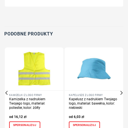
Wybierz pozycję nadruku
Określ technologię druku
Dodaj tekst lub logo
PODOBNE PRODUKTY
KAMIZELKI Z LOGO FIRMY
KAPELUSZE Z LOGO FIRMY
Kamizelka z nadrukiem
Kapelusz z nadrukiem Twojego
Twojego logo, materiał:
logo, materiał: bawełna, kolor:
poliester, kolor: żółty
niebieski
16,12
zł
6,03
zł
SPERSONALIZUJ
SPERSONALIZUJ