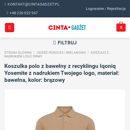
Skip
KONTAKT@CINTAGADZET.PL
Logowanie / Rejestracja
to
+48 226 022 967
content
0
FILTRUJ
STRONA GŁÓWNA
/
ODZIEŻ ROBOCZA I REKLAMOWA
/
KOSZULKI Z
NADRUKIEM LOGO FIRMY
Koszulka polo z bawełny z recyklingu Iqoniq
Yosemite z nadrukiem Twojego logo, materiał:
bawełna, kolor: brązowy