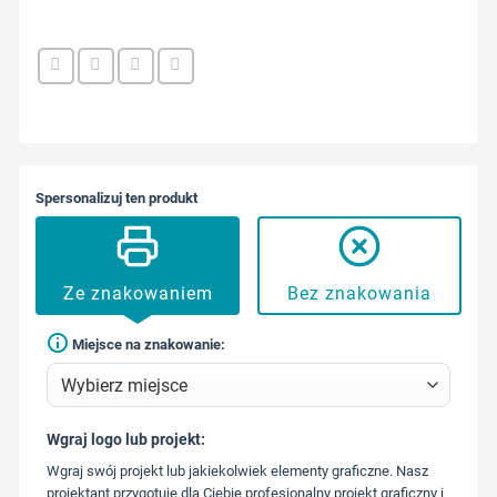
Spersonalizuj ten produkt
Ze znakowaniem
Bez znakowania
Miejsce na znakowanie:
Wgraj logo lub projekt:
573 568
Wgraj swój projekt lub jakiekolwiek elementy graficzne. Nasz
217
projektant przygotuje dla Ciebie profesjonalny projekt graficzny i