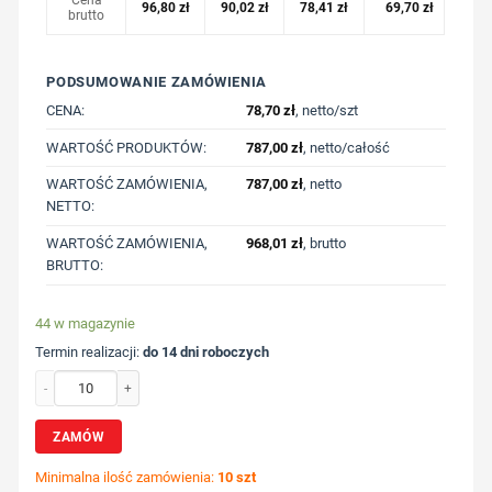
96,80
zł
90,02
zł
78,41
zł
69,70
zł
brutto
PODSUMOWANIE ZAMÓWIENIA
CENA:
78,70
zł
, netto/szt
WARTOŚĆ PRODUKTÓW:
787,00
zł
, netto/całość
WARTOŚĆ ZAMÓWIENIA,
787,00
zł
, netto
NETTO:
WARTOŚĆ ZAMÓWIENIA,
968,01
zł
, brutto
BRUTTO:
44 w magazynie
Termin realizacji:
do 14 dni roboczych
ilość Koszulka polo z bawełny z recyklingu Iqoniq Yosemite z nadrukiem Twoje
ZAMÓW
Minimalna ilość zamówienia:
10 szt