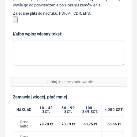
wyśle go do potwierdzenia po złożeniu zamówienia.
Zalecane pliki do nadruku: PDF, AI, CDR, EPS.
I/albo wpisz wiasny tekst:
+ dodaj kolejne znakowanie
Zamawiaj więcej, płać mniej
10 - 49
50 - 99
100 -
NAKŁAD
> 250 SZT.
SZT.
SZT.
249 SZT.
Cena
78,70
zł
73,19
zł
63,75
zł
56,66
zł
netto
Cena