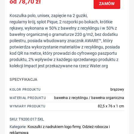
78,70
zł
ZAMÓW
Koszulka polo, unisex, zapięcie na 2 guziki,
regularny krój, splot Pique, 2 rozporki po bokach, krótkie
rękawy, wykonana w 50% z bawełny z recyklingu i w 50% z
bawełny organicznej o gramaturze 220 g/m2, bez dodatku
poliestru, posiada wbudowany znacznik AWARE™, który
potwierdza wykorzystanie materiałów z recyklingu, posiada
kod QR na metce, który prowadzi do cyfrowego paszportu
produktu, 2% wpływów z każdego sprzedanego produktu z
kolekcji Impact jest przekazywane na rzecz Water.org
SPECYFIKACJA
brązowy
KOLOR PRODUKTU
bawełna z recyklingu / bawełna organiczna
MATERIAŁ PRODUKTU
82,5 x 76 x 1 cm
WYMIARY PRODUKTU
SKU:
T9200.017.5XL
Kategorie:
Koszulki z nadrukiem logo firmy
,
Odzież robocza i
reklamowa