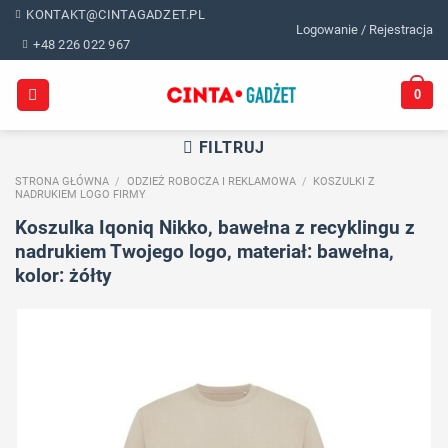
Skip
KONTAKT@CINTAGADZET.PL
Logowanie / Rejestracja
to
+48 226 022 967
content
0
FILTRUJ
STRONA GŁÓWNA
/
ODZIEŻ ROBOCZA I REKLAMOWA
/
KOSZULKI Z
NADRUKIEM LOGO FIRMY
Koszulka Iqoniq Nikko, bawełna z recyklingu z
nadrukiem Twojego logo, materiał: bawełna,
kolor: żółty