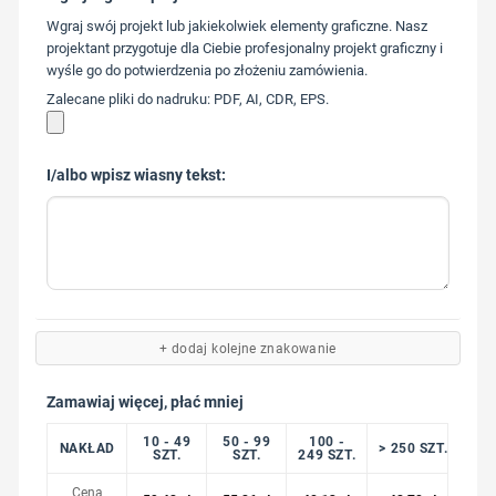
573 568
Wgraj swój projekt lub jakiekolwiek elementy graficzne. Nasz
217
projektant przygotuje dla Ciebie profesjonalny projekt graficzny i
wyśle go do potwierdzenia po złożeniu zamówienia.
Zalecane pliki do nadruku: PDF, AI, CDR, EPS.
I/albo wpisz wiasny tekst:
+ dodaj kolejne znakowanie
Zamawiaj więcej, płać mniej
10 - 49
50 - 99
100 -
NAKŁAD
> 250 SZT.
SZT.
SZT.
249 SZT.
Cena