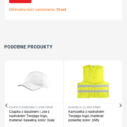
Minimalna ilość zamówienia:
10 szt
Wybierz pozycję nadruku
Określ technologię druku
Dodaj tekst lub logo
PODOBNE PRODUKTY
CZAPKI Z DASZKIEM Z LOGO FIRMY
KAMIZELKI Z LOGO FIRMY
Czapka z daszkiem | Joe z
Kamizelka z nadrukiem
nadrukiem Twojego logo,
Twojego logo, materiał:
materiał: bawełna, kolor: biały
poliester, kolor: żółty