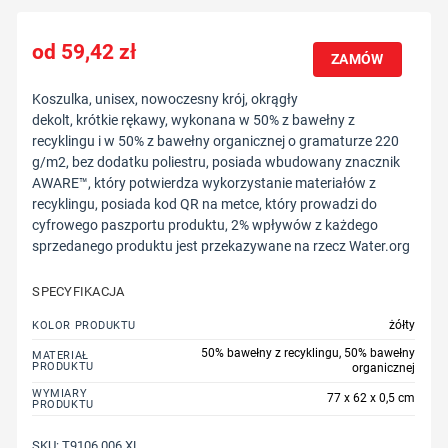
59,42
zł
ZAMÓW
Koszulka, unisex, nowoczesny krój, okrągły
dekolt, krótkie rękawy, wykonana w 50% z bawełny z
recyklingu i w 50% z bawełny organicznej o gramaturze 220
g/m2, bez dodatku poliestru, posiada wbudowany znacznik
AWARE™, który potwierdza wykorzystanie materiałów z
recyklingu, posiada kod QR na metce, który prowadzi do
cyfrowego paszportu produktu, 2% wpływów z każdego
sprzedanego produktu jest przekazywane na rzecz Water.org
SPECYFIKACJA
żółty
KOLOR PRODUKTU
50% bawełny z recyklingu, 50% bawełny
MATERIAŁ
PRODUKTU
organicznej
WYMIARY
77 x 62 x 0,5 cm
PRODUKTU
SKU:
T9106.006.XL