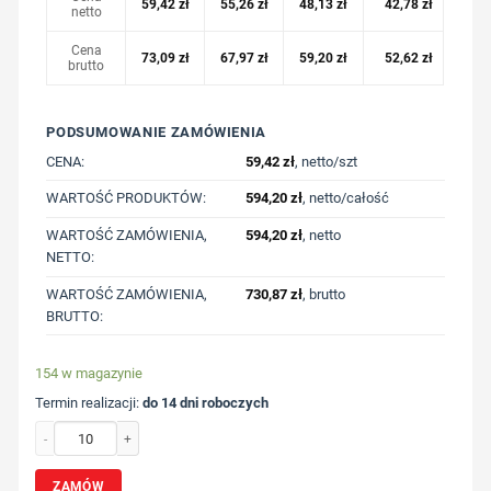
59,42
zł
55,26
zł
48,13
zł
42,78
zł
netto
Cena
73,09
zł
67,97
zł
59,20
zł
52,62
zł
brutto
PODSUMOWANIE ZAMÓWIENIA
CENA:
59,42
zł
, netto/szt
WARTOŚĆ PRODUKTÓW:
594,20
zł
, netto/całość
WARTOŚĆ ZAMÓWIENIA,
594,20
zł
, netto
NETTO:
WARTOŚĆ ZAMÓWIENIA,
730,87
zł
, brutto
BRUTTO:
154 w magazynie
Termin realizacji:
do 14 dni roboczych
ilość Koszulka Iqoniq Nikko, bawełna z recyklingu z nadrukiem Twojego logo, m
ZAMÓW