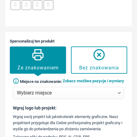
Spersonalizuj ten produkt
Ze znakowaniem
Bez znakowania
Zobacz możliwe pozycje i wymiary
Miejsce na znakowanie:
Wgraj logo lub projekt:
573 568
Wgraj swój projekt lub jakiekolwiek elementy graficzne. Nasz
217
projektant przygotuje dla Ciebie profesjonalny projekt graficzny i
wyśle go do potwierdzenia po złożeniu zamówienia.
Zalecane pliki do nadruku: PDF, AI, CDR, EPS.