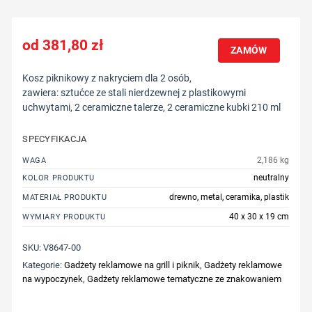
381,80
zł
ZAMÓW
Kosz piknikowy z nakryciem dla 2 osób,
zawiera: sztućce ze stali nierdzewnej z plastikowymi
uchwytami, 2 ceramiczne talerze, 2 ceramiczne kubki 210 ml
SPECYFIKACJA
2,186 kg
WAGA
neutralny
KOLOR PRODUKTU
drewno, metal, ceramika, plastik
MATERIAŁ PRODUKTU
40 x 30 x 19 cm
WYMIARY PRODUKTU
SKU:
V8647-00
Kategorie:
Gadżety reklamowe na grill i piknik
,
Gadżety reklamowe
na wypoczynek
,
Gadżety reklamowe tematyczne ze znakowaniem