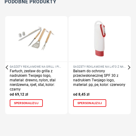
PODOBNE PRODUKTY
GADŻETY REKLAMOWE NA GRILL I PIKNIK
GADŻETY REKLAMOWE NA LATO Z NADRUKIEM LOGO
Fartuch, zestaw do grilla z
Balsam do ochrony
nadrukiem Twojego logo,
przeciwsłonecznej SPF 30 z
materiał: drewno, nylon, stal
nadrukiem Twojego logo,
nierdzewna, rpet, stal, kolor:
materiał: pp, pe, kolor: czerwony
czarny
69,12
zł
8,45
zł
SPERSONALIZUJ
SPERSONALIZUJ