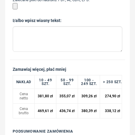
I/albo wpisz wiasny tekst:
Zamawiaj więcej, płać mniej
10 - 49
50 - 99
100 -
NAKŁAD
> 250 SZT.
SZT.
SZT.
249 SZT.
Cena
381,80
zł
355,07
zł
309,26
zł
274,90
zł
netto
Cena
469,61
zł
436,74
zł
380,39
zł
338,12
zł
brutto
PODSUMOWANIE ZAMÓWIENIA