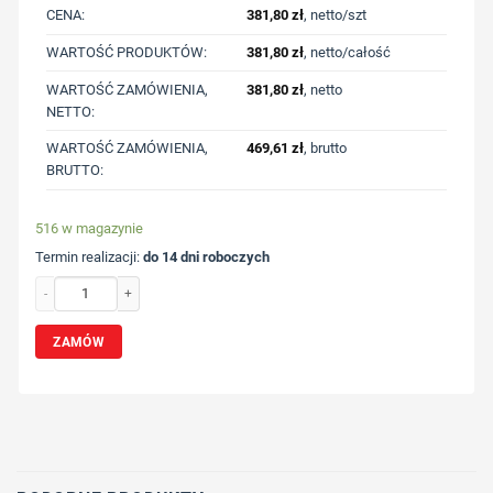
CENA:
381,80
zł
, netto/szt
WARTOŚĆ PRODUKTÓW:
381,80
zł
, netto/całość
WARTOŚĆ ZAMÓWIENIA,
381,80
zł
, netto
NETTO:
WARTOŚĆ ZAMÓWIENIA,
469,61
zł
, brutto
BRUTTO:
516 w magazynie
Termin realizacji:
do 14 dni roboczych
ilość Kosz piknikowy z nadrukiem Twojego logo, materiał: metal, plastik, drewn
ZAMÓW
Wybierz pozycję nadruku
Określ technologię druku
Dodaj tekst lub logo