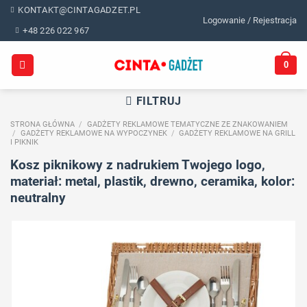
Skip
KONTAKT@CINTAGADZET.PL
Logowanie / Rejestracja
to
+48 226 022 967
content
0
FILTRUJ
STRONA GŁÓWNA
/
GADŻETY REKLAMOWE TEMATYCZNE ZE ZNAKOWANIEM
/
GADŻETY REKLAMOWE NA WYPOCZYNEK
/
GADŻETY REKLAMOWE NA GRILL
I PIKNIK
Kosz piknikowy z nadrukiem Twojego logo,
materiał: metal, plastik, drewno, ceramika, kolor:
neutralny