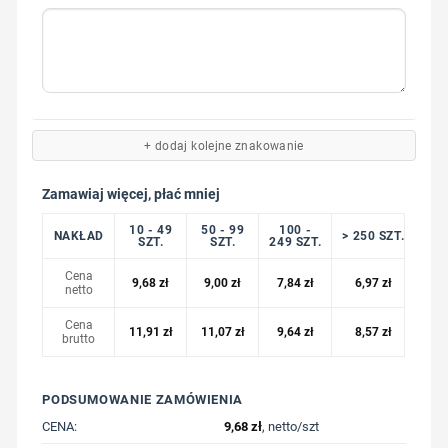
+ dodaj kolejne znakowanie
Zamawiaj więcej, płać mniej
10 - 49
50 - 99
100 -
NAKŁAD
> 250 SZT.
SZT.
SZT.
249 SZT.
Cena
9,68
zł
9,00
zł
7,84
zł
6,97
zł
netto
Cena
11,91
zł
11,07
zł
9,64
zł
8,57
zł
brutto
PODSUMOWANIE ZAMÓWIENIA
CENA:
9,68
zł
, netto/szt