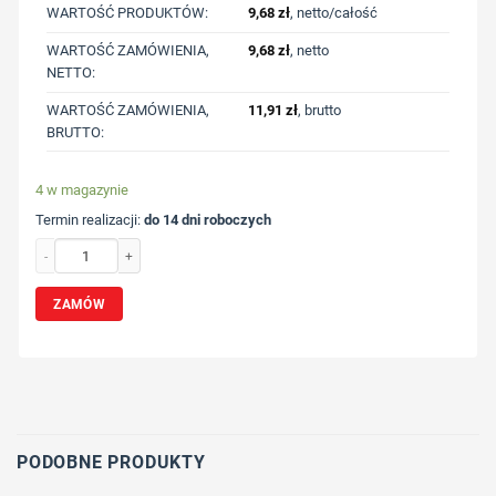
WARTOŚĆ PRODUKTÓW:
9,68
zł
, netto/całość
WARTOŚĆ ZAMÓWIENIA,
9,68
zł
, netto
NETTO:
WARTOŚĆ ZAMÓWIENIA,
11,91
zł
, brutto
BRUTTO:
4 w magazynie
Termin realizacji:
do 14 dni roboczych
ilość Gra domino z nadrukiem Twojego logo, materiał: drewno, kolor: drewno
ZAMÓW
Wybierz pozycję nadruku
Określ technologię druku
Dodaj tekst lub logo
PODOBNE PRODUKTY