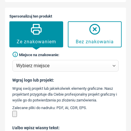
Spersonalizuj ten produkt
Ze znakowaniem
Bez znakowania
Miejsce na znakowanie:
Wgraj logo lub projekt:
573 568
Wgraj swój projekt lub jakiekolwiek elementy graficzne. Nasz
217
projektant przygotuje dla Ciebie profesjonalny projekt graficzny i
wyśle go do potwierdzenia po złożeniu zamówienia.
Zalecane pliki do nadruku: PDF, AI, CDR, EPS.
I/albo wpisz wiasny tekst: