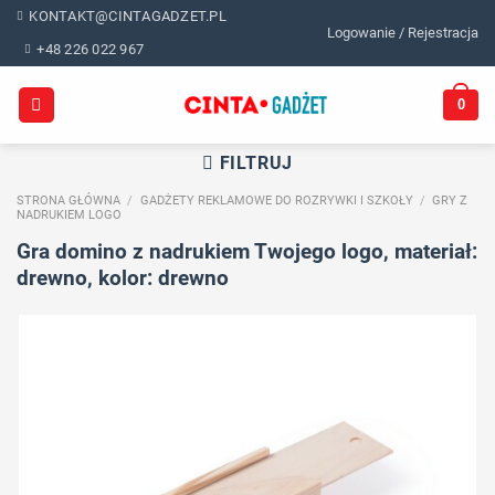
Skip
KONTAKT@CINTAGADZET.PL
Logowanie / Rejestracja
to
+48 226 022 967
content
0
FILTRUJ
STRONA GŁÓWNA
/
GADŻETY REKLAMOWE DO ROZRYWKI I SZKOŁY
/
GRY Z
NADRUKIEM LOGO
Gra domino z nadrukiem Twojego logo, materiał:
drewno, kolor: drewno