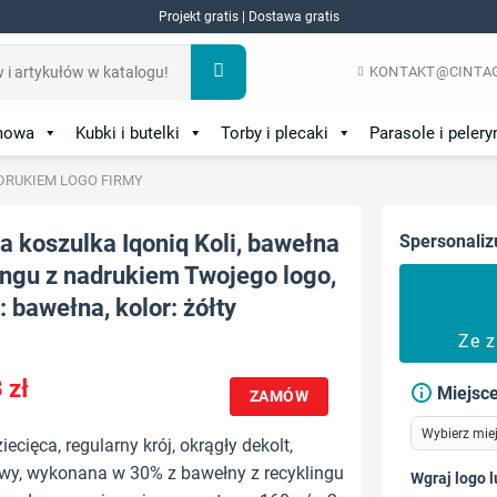
Projekt gratis | Dostawa gratis
KONTAKT@CINTAG
amowa
Kubki i butelki
Torby i plecaki
Parasole i pelery
DRUKIEM LOGO FIRMY
a koszulka Iqoniq Koli, bawełna
Spersonaliz
ingu z nadrukiem Twojego logo,
: bawełna, kolor: żółty
Ze 
3
zł
Miejsce
ZAMÓW
ecięca, regularny krój, okrągły dekolt,
awy, wykonana w 30% z bawełny z recyklingu
Wgraj logo l