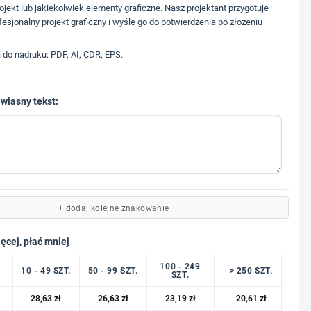
573 568 217
ojekt lub jakiekolwiek elementy graficzne. Nasz projektant przygotuje
fesjonalny projekt graficzny i wyśle go do potwierdzenia po złożeniu
i do nadruku: PDF, AI, CDR, EPS.
 wiasny tekst:
+ dodaj kolejne znakowanie
ęcej, płać mniej
100 - 249
10 - 49 SZT.
50 - 99 SZT.
> 250 SZT.
SZT.
28,63
zł
26,63
zł
23,19
zł
20,61
zł