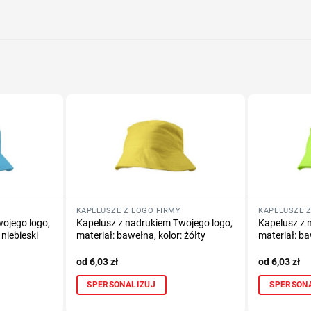
Określ tech
Dodaj tekst 
KAPELUSZE Z LOGO FIRMY
KAPELUSZE Z
ojego logo,
Kapelusz z nadrukiem Twojego logo,
Kapelusz z 
 niebieski
materiał: bawełna, kolor: żółty
materiał: b
6,03
zł
6,03
zł
SPERSONALIZUJ
SPERSON