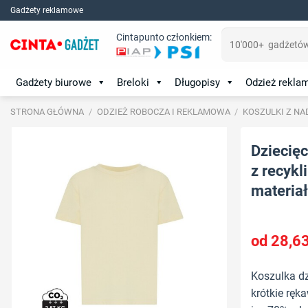
Skip
Gadżety reklamowe
to
Szukaj:
Cintapunto członkiem:
content
Gadżety biurowe
Breloki
Długopisy
Odzież rekl
STRONA GŁÓWNA
/
ODZIEŻ ROBOCZA I REKLAMOWA
/
KOSZULKI Z NA
Dziecięc
z recykl
materiał
28,6
Koszulka dzi
krótkie ręk