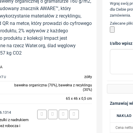
awełny organicznej o gramaturze 160 g/m2,
Wgraj swój pr
udowany znacznik AWARE™, który
dla Ciebie pro
wykorzystanie materiałów z recyklingu,
zamówienia.
 QR na metce, który prowadzi do cyfrowego
Zalecane plik
produktu, 2% wpływów z każdego
 produktu z kolekcji Impact jest
I/albo wpisz
e na rzecz Water.org, ślad węglowy
,57 kg CO2
JA
żółty
KTU
bawełna organiczna (70%), bawełna z recyklingu
(30%)
65 x 46 x 0,5 cm
Zamawiaj wi
6.1314
NAKŁAD
zulki z nadrukiem
eż robocza i
Cena netto