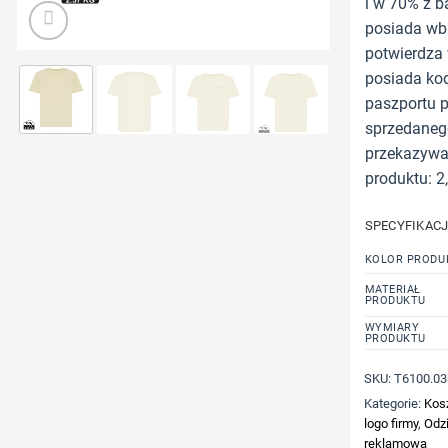
i w 70% z b
posiada wb
potwierdza 
posiada kod
paszportu 
sprzedanego
przekazywan
produktu: 2
SPECYFIKAC
KOLOR PRODU
MATERIAŁ
PRODUKTU
WYMIARY
PRODUKTU
SKU:
T6100.03
Kategorie:
Kos
logo firmy
,
Odzi
reklamowa