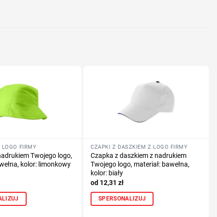
nologię druku
lub logo
 LOGO FIRMY
CZAPKI Z DASZKIEM Z LOGO FIRMY
nadrukiem Twojego logo,
Czapka z daszkiem z nadrukiem
awełna, kolor: limonkowy
Twojego logo, materiał: bawełna,
kolor: biały
12,31
zł
ALIZUJ
SPERSONALIZUJ