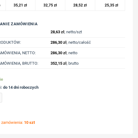
o
35,21
zł
32,75
zł
28,52
zł
25,35
zł
ANIE ZAMÓWIENIA
28,63
zł
, netto/szt
RODUKTÓW:
286,30
zł
, netto/całość
MÓWIENIA, NETTO:
286,30
zł
, netto
MÓWIENIA, BRUTTO:
352,15
zł
, brutto
ie
i:
do 14 dni roboczych
koszulka Iqoniq Koli, bawełna z recyklingu z nadrukiem Twojego logo, materiał: baweł
ć zamówienia:
10 szt
ycję nadruku