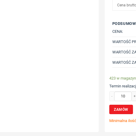
Cena brutt
PODSUMOW
CENA:
WARTOŚĆ P
WARTOŚĆ ZA
WARTOŚĆ ZA
423 w magazyn
Termin realizacj
ilość Dziecięca 
ZAMÓW
Minimalna iloś
Wybierz poz