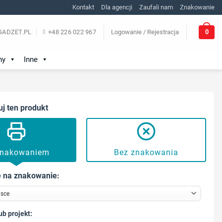
Kontakt
Dla agencji
Zaufali nam
Znakowanie
0
ADZET.PL
+48 226 022 967
Logowanie / Rejestracja
ny
Inne
uj ten produkt
znakowaniem
Bez znakowania
 na znakowanie:
ub projekt: