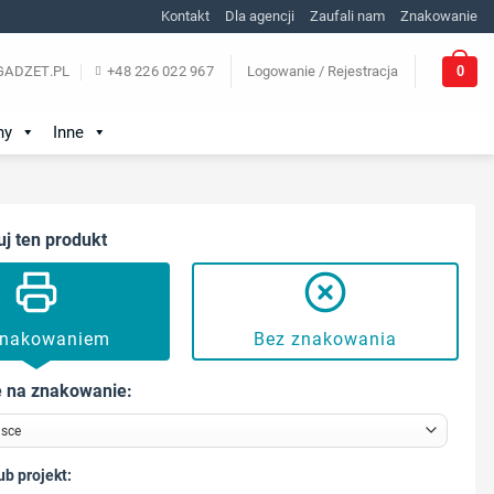
Kontakt
Dla agencji
Zaufali nam
Znakowanie
0
ADZET.PL
+48 226 022 967
Logowanie / Rejestracja
ny
Inne
uj ten produkt
znakowaniem
Bez znakowania
 na znakowanie:
ub projekt: