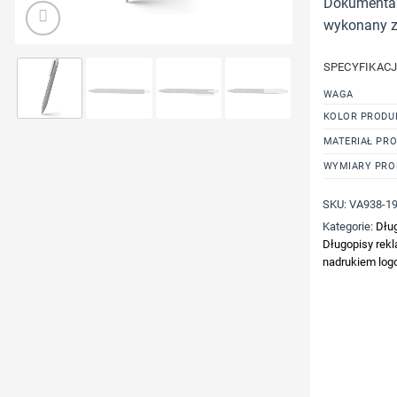
Dokumental®
wykonany z
SPECYFIKAC
WAGA
KOLOR PRODU
MATERIAŁ PR
WYMIARY PRO
SKU:
VA938-1
Kategorie:
Dłu
Długopisy rek
nadrukiem logo