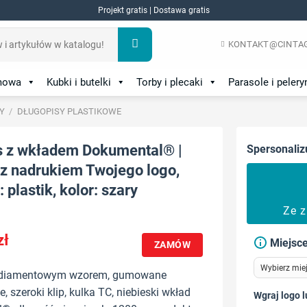
Projekt gratis | Dostawa gratis
KONTAKT@CINTAG
amowa
Kubki i butelki
Torby i plecaki
Parasole i pelery
Y
/
DŁUGOPISY PLASTIKOWE
s z wkładem Dokumental® |
Spersonaliz
 z nadrukiem Twojego logo,
 plastik, kolor: szary
Ze 
zł
Miejsce
ZAMÓW
z diamentowym wzorem, gumowane
 szeroki klip, kulka TC, niebieski wkład
Wgraj logo l