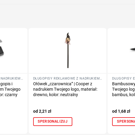
DŁUGOPISY REKLAMOWE Z NADRUKIEM LOGO FIRMY
DŁUGOPISY REKLAMOWE Z NADRUKIEM LOGO FIRMY
DŁUGOPISY 
gopis i
Ołówek „czarownica” | Cooper z
Bambusowy 
iem Twojego
nadrukiem Twojego logo, materiał:
Twojego logo
or: czarny
drewno, kolor: neutralny
bambus, kol
2,21
zł
1,68
zł
SPERSONALIZUJ
SPERSON