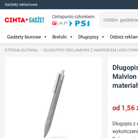
Skip
Gadżety reklamowe
to
Szukaj:
Cintapunto członkiem:
content
Gadżety biurowe
Breloki
Długopisy
Odzież rekl
STRONA GŁÓWNA
/
DŁUGOPISY REKLAMOWE Z NADRUKIEM LOGO FIRM
Długopi
Malvion
materiał:
1,56
Długopis 
wykończenie,