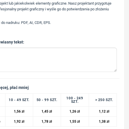
573 568 217
ojekt lub jakiekolwiek elementy graficzne. Nasz projektant przygotuje
fesjonalny projekt graficzny i wyśle go do potwierdzenia po złożeniu
i do nadruku: PDF, AI, CDR, EPS.
 wiasny tekst:
ęcej, płać mniej
100 - 249
10 - 49 SZT.
50 - 99 SZT.
> 250 SZT.
SZT.
1,56
zł
1,45
zł
1,26
zł
1,12
zł
o
1,92
zł
1,78
zł
1,55
zł
1,38
zł