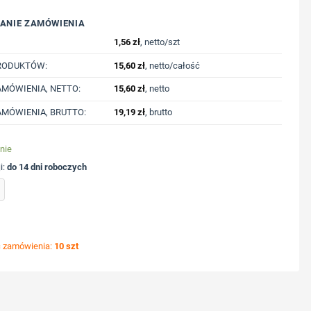
ANIE ZAMÓWIENIA
1,56
zł
, netto/szt
RODUKTÓW:
15,60
zł
, netto/całość
MÓWIENIA, NETTO:
15,60
zł
, netto
MÓWIENIA, BRUTTO:
19,19
zł
, brutto
nie
i:
do 14 dni roboczych
 wkładem Dokumental® | Malvion z nadrukiem Twojego logo, materiał: plastik, kolor:
ć zamówienia:
10 szt
ycję nadruku
nologię druku
lub logo