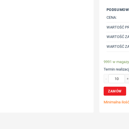
PODSUMOW
CENA:
WARTOŚĆ P
WARTOŚĆ ZA
WARTOŚĆ ZA
9991 w magazy
Termin realizacj
ilość Długopis z
ZAMÓW
Minimalna iloś
Wybierz poz
Określ tech
Dodaj tekst 