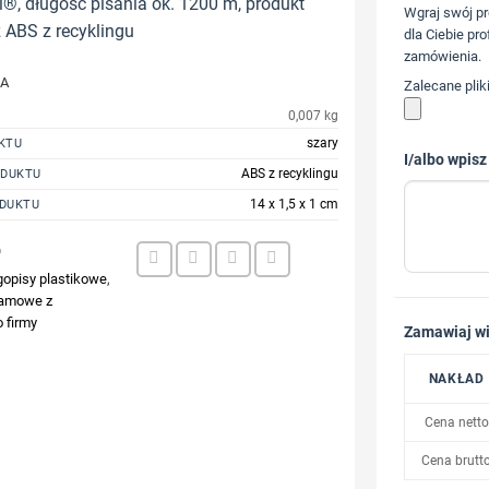
, długość pisania ok. 1200 m, produkt
Wgraj swój pr
 ABS z recyklingu
dla Ciebie pro
zamówienia.
JA
Zalecane plik
0,007 kg
szary
KTU
I/albo wpisz
ABS z recyklingu
ODUKTU
14 x 1,5 x 1 cm
DUKTU
9
gopisy plastikowe
,
lamowe z
 firmy
Zamawiaj wi
NAKŁAD
Cena netto
Cena brutt