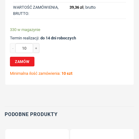
WARTOŚĆ ZAMÓWIENIA,
39,36
zł
, brutto
BRUTTO:
330 w magazynie
Termin realizacji:
do 14 dni roboczych
ilość Długopis X8 z nadrukiem Twojego logo, materiał: plastik, kolor: szary
ZAMÓW
Minimalna ilość zamówienia:
10 szt
Wybierz pozycję nadruku
Określ technologię druku
Dodaj tekst lub logo
PODOBNE PRODUKTY