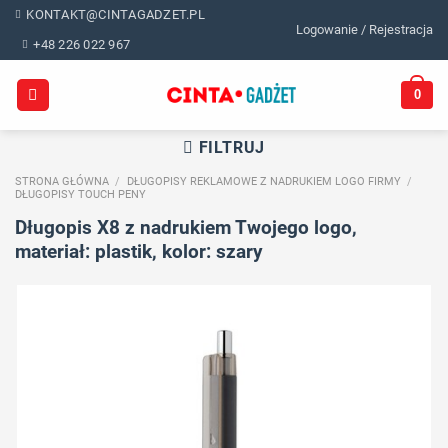
Skip
KONTAKT@CINTAGADZET.PL
Logowanie / Rejestracja
to
+48 226 022 967
content
0
FILTRUJ
STRONA GŁÓWNA
/
DŁUGOPISY REKLAMOWE Z NADRUKIEM LOGO FIRMY
/
DŁUGOPISY TOUCH PENY
Długopis X8 z nadrukiem Twojego logo,
materiał: plastik, kolor: szary