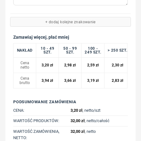
+ dodaj kolejne znakowanie
Zamawiaj więcej, płać mniej
10 - 49
50 - 99
100 -
NAKŁAD
> 250 SZT.
SZT.
SZT.
249 SZT.
Cena
3,20
zł
2,98
zł
2,59
zł
2,30
zł
netto
Cena
3,94
zł
3,66
zł
3,19
zł
2,83
zł
brutto
PODSUMOWANIE ZAMÓWIENIA
CENA:
3,20
zł
, netto/szt
WARTOŚĆ PRODUKTÓW:
32,00
zł
, netto/całość
WARTOŚĆ ZAMÓWIENIA,
32,00
zł
, netto
NETTO: