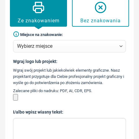
Ze znakowaniem
Bez znakowania
Miejsce na znakowanie:
Wgraj logo lub projekt:
573 568
Wgraj swój projekt lub jakiekolwiek elementy graficzne. Nasz
217
projektant przygotuje dla Ciebie profesjonalny projekt graficzny i
wyśle go do potwierdzenia po złożeniu zamówienia.
Zalecane pliki do nadruku: PDF, AI, CDR, EPS.
I/albo wpisz wiasny tekst: