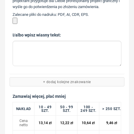
projektant przygotuje dla Ciebie profesjonalny projekt graficzny i
wyśle go do potwierdzenia po złożeniu zamówienia.
Zalecane pliki do nadruku: PDF, AI, CDR, EPS.
I/albo wpisz wiasny tekst:
+ dodaj kolejne znakowanie
Zamawiaj więcej, płać mniej
10 - 49
50 - 99
100 -
NAKŁAD
> 250 SZT.
SZT.
SZT.
249 SZT.
Cena
13,14
zł
12,22
zł
10,64
zł
9,46
zł
netto