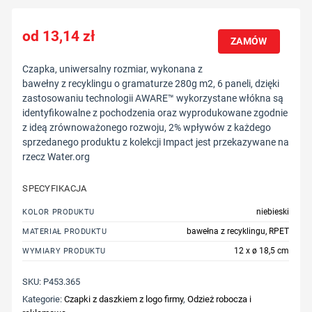
13,14
zł
ZAMÓW
Czapka, uniwersalny rozmiar, wykonana z
bawełny z recyklingu o gramaturze 280g m2, 6 paneli, dzięki
zastosowaniu technologii AWARE™ wykorzystane włókna są
identyfikowalne z pochodzenia oraz wyprodukowane zgodnie
z ideą zrównoważonego rozwoju, 2% wpływów z każdego
sprzedanego produktu z kolekcji Impact jest przekazywane na
rzecz Water.org
SPECYFIKACJA
niebieski
KOLOR PRODUKTU
bawełna z recyklingu, RPET
MATERIAŁ PRODUKTU
12 x ø 18,5 cm
WYMIARY PRODUKTU
SKU:
P453.365
Kategorie:
Czapki z daszkiem z logo firmy
,
Odzież robocza i