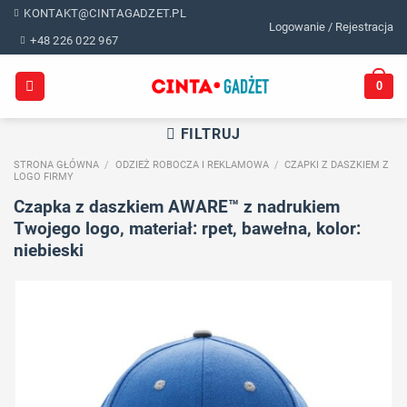
Skip
KONTAKT@CINTAGADZET.PL
Logowanie / Rejestracja
to
+48 226 022 967
content
0
FILTRUJ
STRONA GŁÓWNA
/
ODZIEŻ ROBOCZA I REKLAMOWA
/
CZAPKI Z DASZKIEM Z
LOGO FIRMY
Czapka z daszkiem AWARE™ z nadrukiem
Twojego logo, materiał: rpet, bawełna, kolor:
niebieski