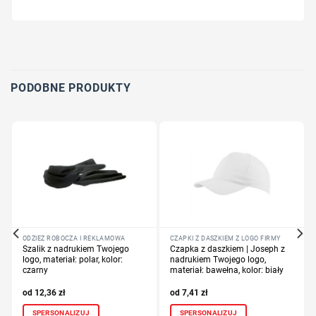
Wybierz pozycję nadruku
Określ technologię druku
Dodaj tekst lub logo
PODOBNE PRODUKTY
ODZIEŻ ROBOCZA I REKLAMOWA
CZAPKI Z DASZKIEM Z LOGO FIRMY
Szalik z nadrukiem Twojego
Czapka z daszkiem | Joseph z
logo, materiał: polar, kolor:
nadrukiem Twojego logo,
czarny
materiał: bawełna, kolor: biały
12,36
zł
7,41
zł
SPERSONALIZUJ
SPERSONALIZUJ