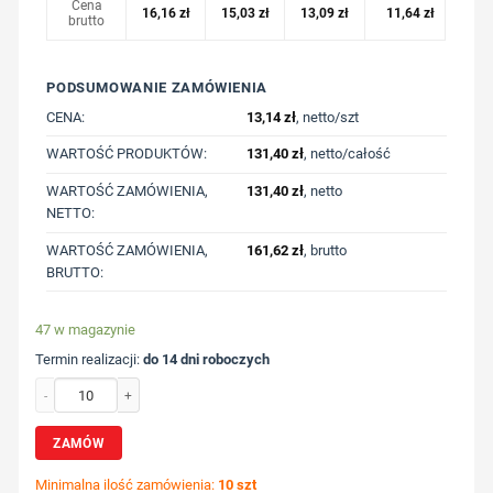
Cena
16,16
zł
15,03
zł
13,09
zł
11,64
zł
brutto
PODSUMOWANIE ZAMÓWIENIA
CENA:
13,14
zł
, netto/szt
WARTOŚĆ PRODUKTÓW:
131,40
zł
, netto/całość
WARTOŚĆ ZAMÓWIENIA,
131,40
zł
, netto
NETTO:
WARTOŚĆ ZAMÓWIENIA,
161,62
zł
, brutto
BRUTTO:
47 w magazynie
Termin realizacji:
do 14 dni roboczych
ilość Czapka z daszkiem AWARE™ z nadrukiem Twojego logo, materiał: rpet, ba
ZAMÓW
Minimalna ilość zamówienia:
10 szt