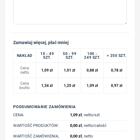
Zamawiaj więcej, płać mniej
10 - 49
50 - 99
100 -
NAKŁAD
> 250 SZT.
SZT.
SZT.
249 SZT.
Cena
1,09
zł
1,01
zł
0,88
zł
0,78
zł
netto
Cena
1,34
zł
1,25
zł
1,09
zł
0,97
zł
brutto
PODSUMOWANIE ZAMÓWIENIA
CENA:
1,09
zł
, netto/szt
WARTOŚĆ PRODUKTÓW:
0,00
zł
, netto/całość
WARTOŚĆ ZAMÓWIENIA,
0,00
zł
, netto