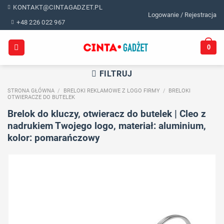
Skip
KONTAKT@CINTAGADZET.PL
Logowanie / Rejestracja
to
+48 226 022 967
content
0
FILTRUJ
STRONA GŁÓWNA
/
BRELOKI REKLAMOWE Z LOGO FIRMY
/
BRELOKI
OTWIERACZE DO BUTELEK
Brelok do kluczy, otwieracz do butelek | Cleo z
nadrukiem Twojego logo, materiał: aluminium,
kolor: pomarańczowy