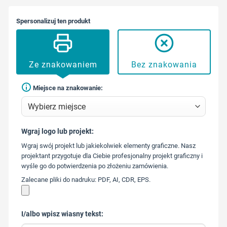
Spersonalizuj ten produkt
Ze znakowaniem
Bez znakowania
Miejsce na znakowanie:
Wgraj logo lub projekt:
573 568
Wgraj swój projekt lub jakiekolwiek elementy graficzne. Nasz
217
projektant przygotuje dla Ciebie profesjonalny projekt graficzny i
wyśle go do potwierdzenia po złożeniu zamówienia.
Zalecane pliki do nadruku: PDF, AI, CDR, EPS.
I/albo wpisz wiasny tekst: