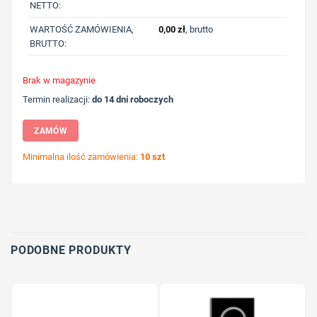
NETTO:
WARTOŚĆ ZAMÓWIENIA,
0,00
zł
, brutto
BRUTTO:
Brak w magazynie
Termin realizacji:
do 14 dni roboczych
ZAMÓW
Minimalna ilość zamówienia:
10 szt
Wybierz pozycję nadruku
Określ technologię druku
Dodaj tekst lub logo
PODOBNE PRODUKTY