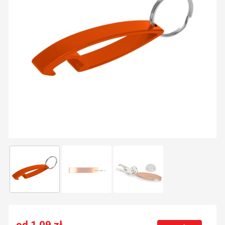
1,09
zł