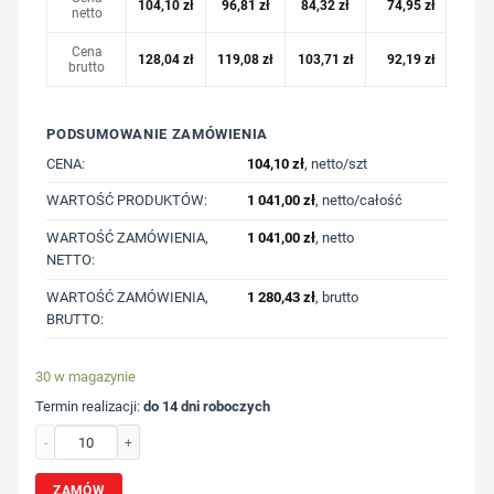
104,10
zł
96,81
zł
84,32
zł
74,95
zł
netto
Cena
128,04
zł
119,08
zł
103,71
zł
92,19
zł
brutto
PODSUMOWANIE ZAMÓWIENIA
CENA:
104,10
zł
, netto/szt
WARTOŚĆ PRODUKTÓW:
1 041,00
zł
, netto/całość
WARTOŚĆ ZAMÓWIENIA,
1 041,00
zł
, netto
NETTO:
WARTOŚĆ ZAMÓWIENIA,
1 280,43
zł
, brutto
BRUTTO:
30 w magazynie
Termin realizacji:
do 14 dni roboczych
ilość Bluza z niebarwionej bawełny z recyklingu Iqoniq Denali z nadrukiem Two
ZAMÓW