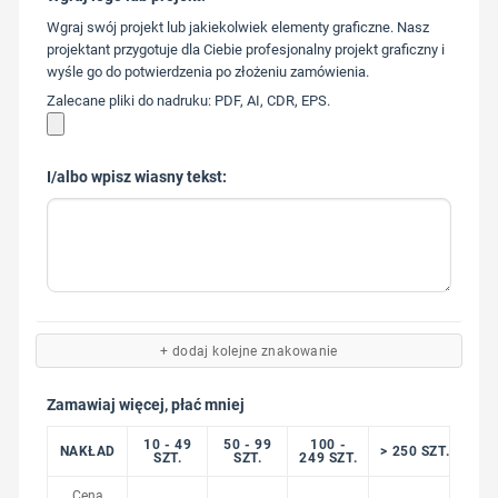
573 568
Wgraj swój projekt lub jakiekolwiek elementy graficzne. Nasz
217
projektant przygotuje dla Ciebie profesjonalny projekt graficzny i
wyśle go do potwierdzenia po złożeniu zamówienia.
Zalecane pliki do nadruku: PDF, AI, CDR, EPS.
I/albo wpisz wiasny tekst:
+ dodaj kolejne znakowanie
Zamawiaj więcej, płać mniej
10 - 49
50 - 99
100 -
NAKŁAD
> 250 SZT.
SZT.
SZT.
249 SZT.
Cena