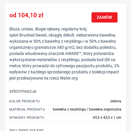
104,10
zł
ZAMÓW
Bluza, unisex, długie rękawy, regularny krój,
splot Brushed Sweat, okrągły dekolt, niebarwiona bawełna,
wykonana w 50% z bawełny z recyklingu i w 50% z bawełny
organicznej o gramaturze 340 g/m2, bez dodatku poliestru,
posiada wbudowany znacznik AWARE™, który potwierdza
wykorzystanie materiałów z recyklingu, posiada kod QR na
metce, który prowadzi do cyfrowego paszportu produktu, 2%
wpływów z każdego sprzedanego produktu z kolekcji Impact
jest przekazywane na rzecz Water.org
SPECYFIKACJA
zielony
KOLOR PRODUKTU
bawełna z recyklingu / bawełna organiczna
MATERIAŁ PRODUKTU
65,5 x 43,5 x 1 cm
WYMIARY PRODUKTU
SKU:
T9301.015.XXS