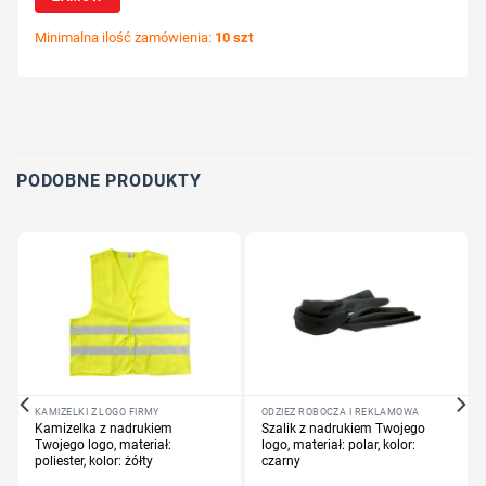
Minimalna ilość zamówienia:
10 szt
Wybierz pozycję nadruku
Określ technologię druku
Dodaj tekst lub logo
PODOBNE PRODUKTY
KAMIZELKI Z LOGO FIRMY
ODZIEŻ ROBOCZA I REKLAMOWA
Kamizelka z nadrukiem
Szalik z nadrukiem Twojego
Twojego logo, materiał:
logo, materiał: polar, kolor:
poliester, kolor: żółty
czarny