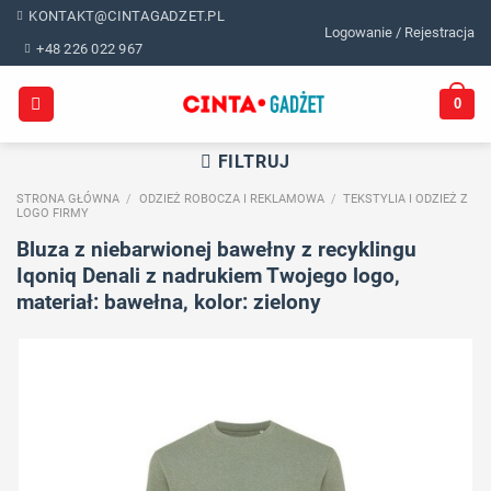
Skip
KONTAKT@CINTAGADZET.PL
Logowanie / Rejestracja
to
+48 226 022 967
content
0
FILTRUJ
STRONA GŁÓWNA
/
ODZIEŻ ROBOCZA I REKLAMOWA
/
TEKSTYLIA I ODZIEŻ Z
LOGO FIRMY
Bluza z niebarwionej bawełny z recyklingu
Iqoniq Denali z nadrukiem Twojego logo,
materiał: bawełna, kolor: zielony