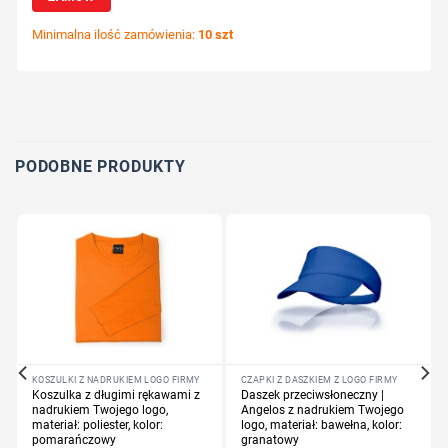
Minimalna ilość zamówienia:
10 szt
Wybierz pozycję nadruku
Określ technologię druku
Dodaj tekst lub logo
PODOBNE PRODUKTY
KOSZULKI Z NADRUKIEM LOGO FIRMY
CZAPKI Z DASZKIEM Z LOGO FIRMY
Koszulka z długimi rękawami z
Daszek przeciwsłoneczny |
nadrukiem Twojego logo,
Angelos z nadrukiem Twojego
materiał: poliester, kolor:
logo, materiał: bawełna, kolor:
pomarańczowy
granatowy