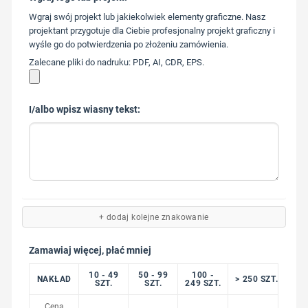
573 568
Wgraj swój projekt lub jakiekolwiek elementy graficzne. Nasz
217
projektant przygotuje dla Ciebie profesjonalny projekt graficzny i
wyśle go do potwierdzenia po złożeniu zamówienia.
Zalecane pliki do nadruku: PDF, AI, CDR, EPS.
I/albo wpisz wiasny tekst:
+ dodaj kolejne znakowanie
Zamawiaj więcej, płać mniej
10 - 49
50 - 99
100 -
NAKŁAD
> 250 SZT.
SZT.
SZT.
249 SZT.
Cena