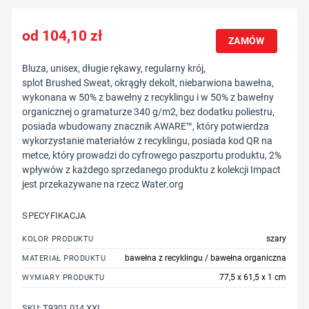
104,10
zł
ZAMÓW
Bluza, unisex, długie rękawy, regularny krój,
splot Brushed Sweat, okrągły dekolt, niebarwiona bawełna,
wykonana w 50% z bawełny z recyklingu i w 50% z bawełny
organicznej o gramaturze 340 g/m2, bez dodatku poliestru,
posiada wbudowany znacznik AWARE™, który potwierdza
wykorzystanie materiałów z recyklingu, posiada kod QR na
metce, który prowadzi do cyfrowego paszportu produktu, 2%
wpływów z każdego sprzedanego produktu z kolekcji Impact
jest przekazywane na rzecz Water.org
SPECYFIKACJA
szary
KOLOR PRODUKTU
bawełna z recyklingu / bawełna organiczna
MATERIAŁ PRODUKTU
77,5 x 61,5 x 1 cm
WYMIARY PRODUKTU
SKU:
T9301.014.XXL