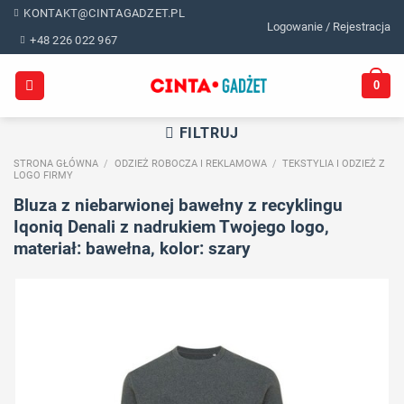
Skip
KONTAKT@CINTAGADZET.PL
Logowanie / Rejestracja
to
+48 226 022 967
content
0
FILTRUJ
STRONA GŁÓWNA
/
ODZIEŻ ROBOCZA I REKLAMOWA
/
TEKSTYLIA I ODZIEŻ Z
LOGO FIRMY
Bluza z niebarwionej bawełny z recyklingu
Iqoniq Denali z nadrukiem Twojego logo,
materiał: bawełna, kolor: szary