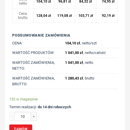
104,10
zł
96,81
zł
84,32
zł
74,95
zł
netto
Cena
128,04
zł
119,08
zł
103,71
zł
92,19
zł
brutto
PODSUMOWANIE ZAMÓWIENIA
CENA:
104,10
zł
, netto/szt
WARTOŚĆ PRODUKTÓW:
1 041,00
zł
, netto/całość
WARTOŚĆ ZAMÓWIENIA,
1 041,00
zł
, netto
NETTO:
WARTOŚĆ ZAMÓWIENIA,
1 280,43
zł
, brutto
BRUTTO:
152 w magazynie
Termin realizacji:
do 14 dni roboczych
ilość Bluza z niebarwionej bawełny z recyklingu Iqoniq Denali z nadrukiem Two
ZAMÓW