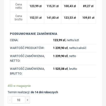
Cena
123,99
zł
115,31
zł
100,43
zł
89,27
zł
netto
Cena
152,51
zł
141,83
zł
123,53
zł
109,81
zł
brutto
PODSUMOWANIE ZAMÓWIENIA
CENA:
123,99
zł
, netto/szt
WARTOŚĆ PRODUKTÓW:
1 239,90
zł
, netto/całość
WARTOŚĆ ZAMÓWIENIA,
1 239,90
zł
, netto
NETTO:
WARTOŚĆ ZAMÓWIENIA,
1 525,08
zł
, brutto
BRUTTO:
453 w magazynie
Termin realizacji:
do 14 dni roboczych
ilość Bluza z kapturem z niebarwionej bawełny z recyklingu Iqoniq Torres z n