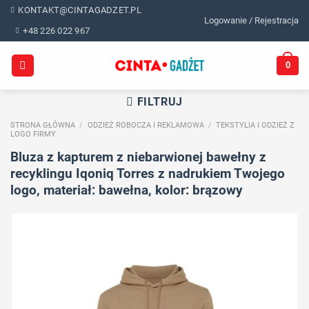
Skip
KONTAKT@CINTAGADZET.PL
Logowanie / Rejestracja
to
+48 226 022 967
content
0
FILTRUJ
STRONA GŁÓWNA
/
ODZIEŻ ROBOCZA I REKLAMOWA
/
TEKSTYLIA I ODZIEŻ Z
LOGO FIRMY
Bluza z kapturem z niebarwionej bawełny z
recyklingu Iqoniq Torres z nadrukiem Twojego
logo, materiał: bawełna, kolor: brązowy