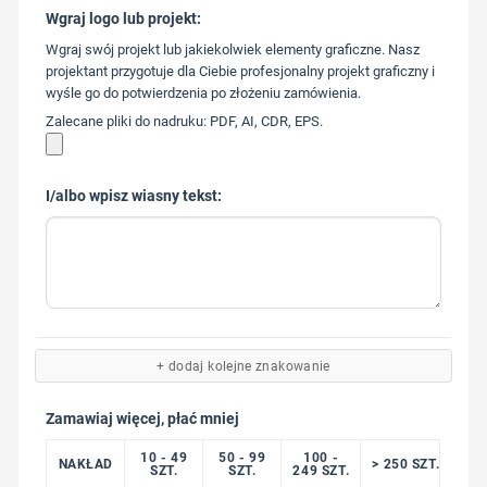
Wgraj logo lub projekt:
573 568
Wgraj swój projekt lub jakiekolwiek elementy graficzne. Nasz
217
projektant przygotuje dla Ciebie profesjonalny projekt graficzny i
wyśle go do potwierdzenia po złożeniu zamówienia.
Zalecane pliki do nadruku: PDF, AI, CDR, EPS.
I/albo wpisz wiasny tekst:
+ dodaj kolejne znakowanie
Zamawiaj więcej, płać mniej
10 - 49
50 - 99
100 -
NAKŁAD
> 250 SZT.
SZT.
SZT.
249 SZT.