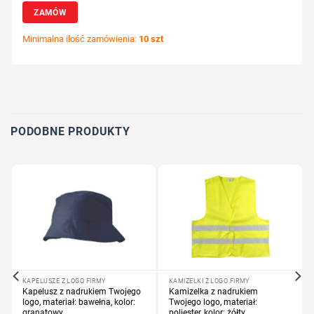
ZAMÓW
Minimalna ilość zamówienia:
10 szt
Wybierz pozycję nadruku
Określ technologię druku
Dodaj tekst lub logo
PODOBNE PRODUKTY
KAPELUSZE Z LOGO FIRMY
KAMIZELKI Z LOGO FIRMY
Kapelusz z nadrukiem Twojego
Kamizelka z nadrukiem
logo, materiał: bawełna, kolor:
Twojego logo, materiał:
granatowy
poliester, kolor: żółty