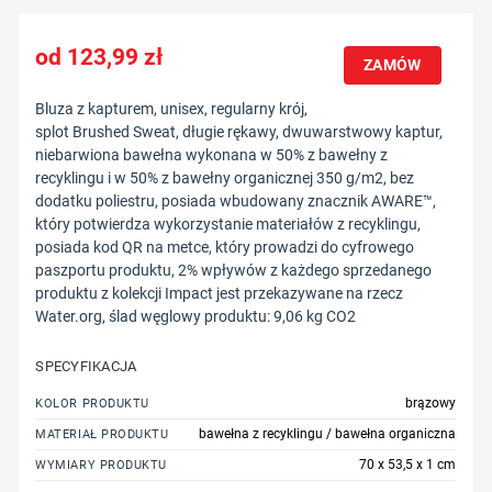
123,99
zł
ZAMÓW
Bluza z kapturem, unisex, regularny krój,
splot Brushed Sweat, długie rękawy, dwuwarstwowy kaptur,
niebarwiona bawełna wykonana w 50% z bawełny z
recyklingu i w 50% z bawełny organicznej 350 g/m2, bez
dodatku poliestru, posiada wbudowany znacznik AWARE™,
który potwierdza wykorzystanie materiałów z recyklingu,
posiada kod QR na metce, który prowadzi do cyfrowego
paszportu produktu, 2% wpływów z każdego sprzedanego
produktu z kolekcji Impact jest przekazywane na rzecz
Water.org, ślad węglowy produktu: 9,06 kg CO2
SPECYFIKACJA
brązowy
KOLOR PRODUKTU
bawełna z recyklingu / bawełna organiczna
MATERIAŁ PRODUKTU
70 x 53,5 x 1 cm
WYMIARY PRODUKTU