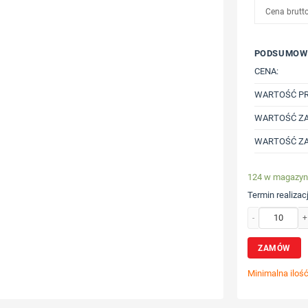
Cena brutt
PODSUMOW
CENA:
WARTOŚĆ P
WARTOŚĆ ZA
WARTOŚĆ ZA
124 w magazyn
Termin realizacj
ilość Bluza z ka
ZAMÓW
Minimalna iloś
Wybierz poz