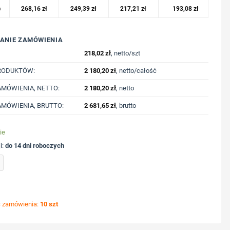
o
268,16
zł
249,39
zł
217,21
zł
193,08
zł
ANIE ZAMÓWIENIA
218,02
zł
, netto/szt
RODUKTÓW:
2 180,20
zł
, netto/całość
MÓWIENIA, NETTO:
2 180,20
zł
, netto
MÓWIENIA, BRUTTO:
2 681,65
zł
, brutto
ie
i:
do 14 dni roboczych
pturem z mikropolaru Iqoniq Trivor, RPET z nadrukiem Twojego logo, materiał: polieste
ć zamówienia:
10 szt
ycję nadruku