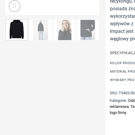
recyklingu,
posiada zna
wykorzystan
wpływów z 
Impact jest
węglowy pr
SPECYFIKAC
KOLOR PRODU
MATERIAŁ PR
WYMIARY PRO
SKU:
T9403.00
Kategorie:
Odzi
reklamowa
,
Te
logo firmy