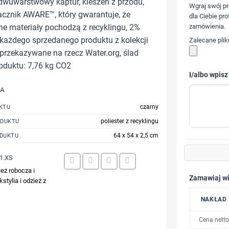
 dwuwarstwowy kaptur, kieszeń z przodu,
Wgraj swój pr
cznik AWARE™, który gwarantuje, że
dla Ciebie pro
e materiały pochodzą z recyklingu, 2%
zamówienia.
każdego sprzedanego produktu z kolekcji
Zalecane plik
 przekazywane na rzecz Water.org, ślad
oduktu: 7,76 kg CO2
I/albo wpisz
JA
czarny
KTU
poliester z recyklingu
ODUKTU
64 x 54 x 2,5 cm
DUKTU
1.XS
eż robocza i
Zamawiaj wi
kstylia i odzież z
NAKŁAD
Cena netto