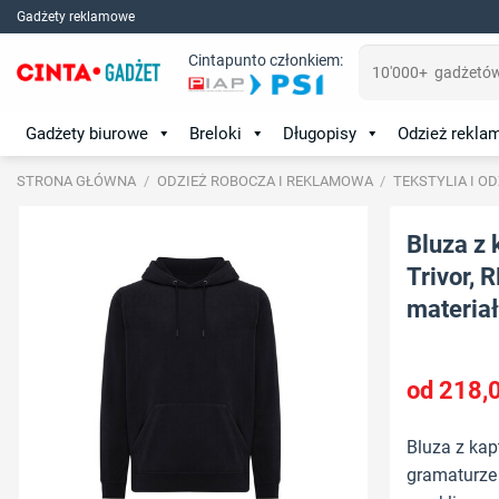
Skip
Gadżety reklamowe
to
Szukaj:
Cintapunto członkiem:
content
Gadżety biurowe
Breloki
Długopisy
Odzież rekl
STRONA GŁÓWNA
/
ODZIEŻ ROBOCZA I REKLAMOWA
/
TEKSTYLIA I O
Bluza z 
Trivor, 
materiał:
218,
Bluza z kap
gramaturze