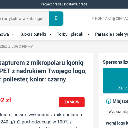
Projekt gratis | Dostawa gratis
KONTAKT@CINTAG
amowa
Kubki i butelki
Torby i plecaki
Parasole i pelery
DZIEŻ Z LOGO FIRMY
kapturem z mikropolaru Iqoniq
Spersonaliz
RPET z nadrukiem Twojego logo,
 poliester, kolor: czarny
Ze 
02
zł
Miejsce
ZAMÓW
turem, unisex, wykonana z mikropolaru o
 240 g/m2 pochodzącego w 100% z
Wgraj logo l