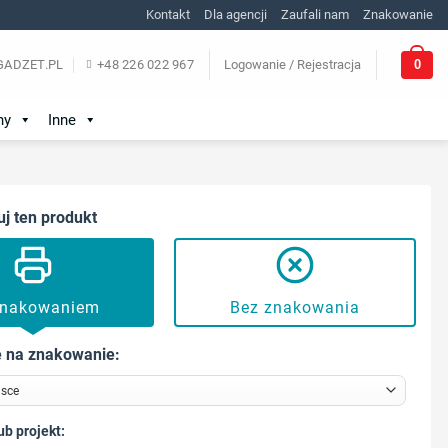
Kontakt
Dla agencji
Zaufali nam
Znakowanie
0
ADZET.PL
+48 226 022 967
Logowanie / Rejestracja
ny
Inne
uj ten produkt
znakowaniem
Bez znakowania
 na znakowanie:
ub projekt: