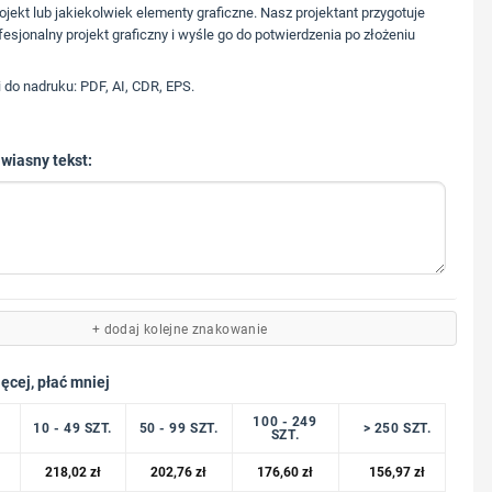
573 568 217
ojekt lub jakiekolwiek elementy graficzne. Nasz projektant przygotuje
fesjonalny projekt graficzny i wyśle go do potwierdzenia po złożeniu
i do nadruku: PDF, AI, CDR, EPS.
 wiasny tekst:
+ dodaj kolejne znakowanie
ęcej, płać mniej
100 - 249
10 - 49 SZT.
50 - 99 SZT.
> 250 SZT.
SZT.
218,02
zł
202,76
zł
176,60
zł
156,97
zł