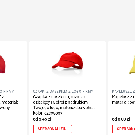
Określ tech
Dodaj tekst 
GO FIRMY
CZAPKI Z DASZKIEM Z LOGO FIRMY
KAPELUSZE Z
 z
Czapka z daszkiem, rozmiar
Kapelusz z 
 materiał:
dziecięcy | Gefrei z nadrukiem
materiał: ba
erwony
Twojego logo, materiał: bawełna,
kolor: czerwony
5,45
zł
6,03
zł
SPERSONALIZUJ
SPERSON