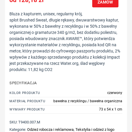
ZAMÓW
Bluza z kapturem, unisex, regularny krój,
splot Brushed Sweat, długie rękawy, dwuwarstwowy kaptur,
wykonana w 50% z bawełny z recyklingu i w 50% z bawełny
organicznej o gramaturze 340 g/m2, bez dodatku poliestru,
posiada wbudowany znacznik AWARE™, który potwierdza
wykorzystanie materiałów z recyklingu, posiada kod QR na
metce, który prowadzi do cyfrowego paszportu produktu, 2%
wpływów z każdego sprzedanego produktu z kolekcji Impact
jest przekazywane na rzecz Water.org, ślad węglowy
produktu: 11,82 kg CO2
SPECYFIKACJA
czerwony
KOLOR PRODUKTU
bawełna z recyklingu / bawełna organiczna
MATERIAŁ PRODUKTU
73 x 54 x 1 cm
WYMIARY PRODUKTU
SKU:
T9400.007.M
Kategorie:
Odzież robocza i reklamowa
,
Tekstylia i odzież z logo