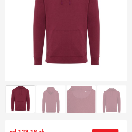
128,18
zł