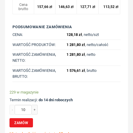
Cena
157,66
zł
146,63
zł
127,71
zł
113,52
zł
brutto
PODSUMOWANIE ZAMÓWIENIA
CENA:
128,18
zł
, netto/szt
WARTOŚĆ PRODUKTÓW:
1 281,80
zł
, netto/całość
WARTOŚĆ ZAMÓWIENIA,
1 281,80
zł
, netto
NETTO:
WARTOŚĆ ZAMÓWIENIA,
1 576,61
zł
, brutto
BRUTTO:
229 w magazynie
Termin realizacji:
do 14 dni roboczych
ilość Bluza z kapturem z bawełny z recyklingu Iqoniq Jasper z nadrukiem Twoj
ZAMÓW