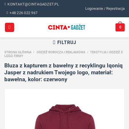
Skip
KONTAKT@CINTAGADZET.PL
Logowanie / Rejestracja
to
+48 226 022 967
content
0
FILTRUJ
STRONA GŁÓWNA
/
ODZIEŻ ROBOCZA I REKLAMOWA
/
TEKSTYLIA I ODZIEŻ Z
LOGO FIRMY
Bluza z kapturem z bawełny z recyklingu Iqoniq
Jasper z nadrukiem Twojego logo, materiał:
bawełna, kolor: czerwony