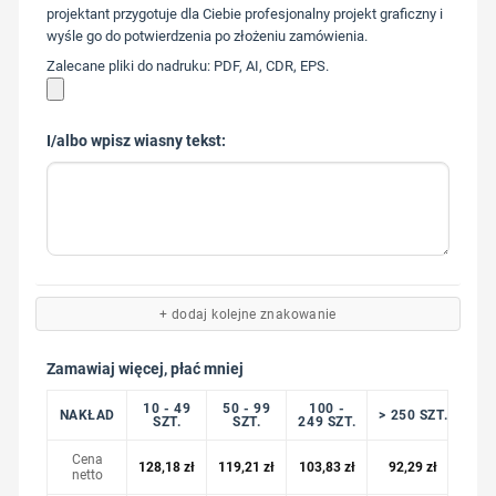
217
projektant przygotuje dla Ciebie profesjonalny projekt graficzny i
wyśle go do potwierdzenia po złożeniu zamówienia.
Zalecane pliki do nadruku: PDF, AI, CDR, EPS.
I/albo wpisz wiasny tekst:
+ dodaj kolejne znakowanie
Zamawiaj więcej, płać mniej
10 - 49
50 - 99
100 -
NAKŁAD
> 250 SZT.
SZT.
SZT.
249 SZT.
Cena
128,18
zł
119,21
zł
103,83
zł
92,29
zł
netto