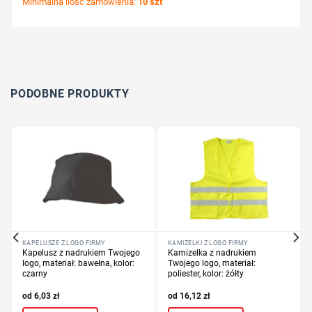
Minimalna ilość zamówienia:
10 szt
Wybierz pozycję nadruku
Określ technologię druku
Dodaj tekst lub logo
PODOBNE PRODUKTY
KAPELUSZE Z LOGO FIRMY
KAMIZELKI Z LOGO FIRMY
Kapelusz z nadrukiem Twojego
Kamizelka z nadrukiem
logo, materiał: bawełna, kolor:
Twojego logo, materiał:
czarny
poliester, kolor: żółty
6,03
zł
16,12
zł