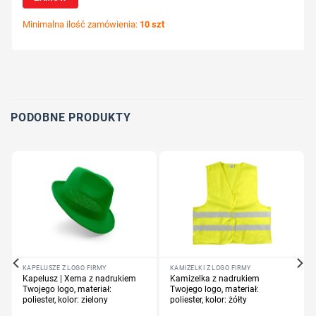
Minimalna ilość zamówienia:
10 szt
Wybierz pozycję nadruku
Określ technologię druku
Dodaj tekst lub logo
PODOBNE PRODUKTY
KAPELUSZE Z LOGO FIRMY
KAMIZELKI Z LOGO FIRMY
Kapelusz | Xema z nadrukiem
Kamizelka z nadrukiem
Twojego logo, materiał:
Twojego logo, materiał:
poliester, kolor: zielony
poliester, kolor: żółty