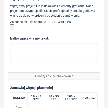
573 568
Wgraj swój projekt lub jakiekolwiek elementy graficzne. Nasz
217
projektant przygotuje dla Ciebie profesjonalny projekt graficzny i
wyśle go do potwierdzenia po złożeniu zamówienia.
Zalecane pliki do nadruku: PDF, AI, CDR, EPS.
I/albo wpisz wiasny tekst:
+ dodaj kolejne znakowanie
Zamawiaj więcej, płać mniej
10 - 49
50 - 99
100 -
NAKŁAD
> 250 SZT.
SZT.
SZT.
249 SZT.
Cena