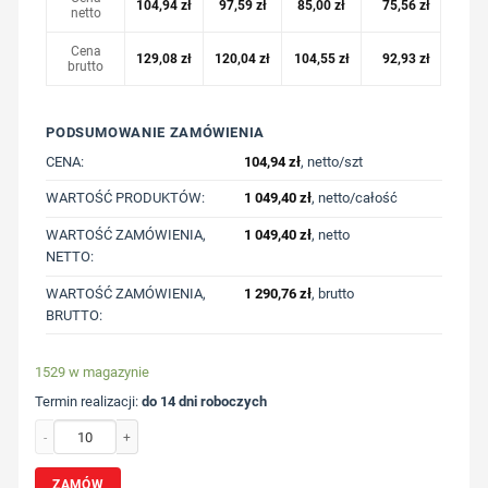
104,94
zł
97,59
zł
85,00
zł
75,56
zł
netto
Cena
129,08
zł
120,04
zł
104,55
zł
92,93
zł
brutto
PODSUMOWANIE ZAMÓWIENIA
CENA:
104,94
zł
, netto/szt
WARTOŚĆ PRODUKTÓW:
1 049,40
zł
, netto/całość
WARTOŚĆ ZAMÓWIENIA,
1 049,40
zł
, netto
NETTO:
WARTOŚĆ ZAMÓWIENIA,
1 290,76
zł
, brutto
BRUTTO:
1529 w magazynie
Termin realizacji:
do 14 dni roboczych
ilość Bluza z bawełny z recyklingu Iqoniq Zion z nadrukiem Twojego logo, mate
ZAMÓW