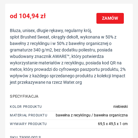
104,94
zł
ZAMÓW
Bluza, unisex, długie rękawy, regularny krój,
splot Brushed Sweat, okrągły dekolt, wykonana w 50% z
bawełny z recyklingu i w 50% z bawełny organicznej o
gramaturze 340 g/m2, bez dodatku poliestru, posiada
wbudowany znacznik AWARE™, który potwierdza
wykorzystanie materiałów z recyklingu, posiada kod QR na
metce, który prowadzi do cyfrowego paszportu produktu, 2%
wpływów z każdego sprzedanego produktu z kolekcji Impact
jest przekazywane na rzecz Water.org
SPECYFIKACJA
niebieski
KOLOR PRODUKTU
bawełna z recyklingu / bawełna organiczna
MATERIAŁ PRODUKTU
69,5 x 49,5 x 1 cm
WYMIARY PRODUKTU
SKU:
T9300.002.S