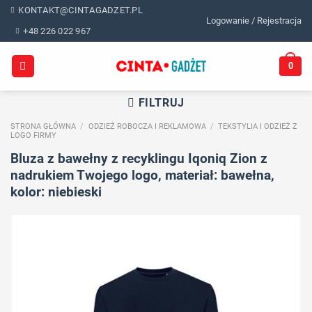
Skip
KONTAKT@CINTAGADZET.PL
Logowanie / Rejestracja
to
+48 226 022 967
content
0
FILTRUJ
STRONA GŁÓWNA
/
ODZIEŻ ROBOCZA I REKLAMOWA
/
TEKSTYLIA I ODZIEŻ Z
LOGO FIRMY
Bluza z bawełny z recyklingu Iqoniq Zion z
nadrukiem Twojego logo, materiał: bawełna,
kolor: niebieski